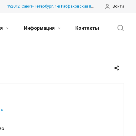
192012, Санкт-Петербург, 1-й Рабфаковский пер. дом 3 лит. Б, пом. 41Н
Войти
ия
Информация
Контакты
ru
во